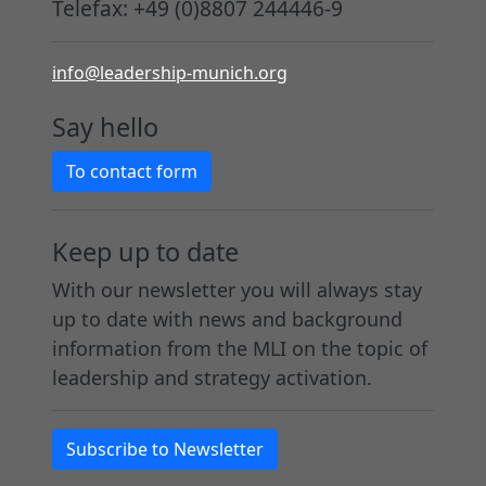
Telefax: +49 (0)8807 244446-9
,
T
n
r
M
o
e
e
info@leadership-munich.org
o
p
m
n
t
-
B
,
Say hello
i
E
u
w
To contact form
v
n
c
a
a
t
h
r
t
s
–
u
Keep up to date
i
c
a
m
With our newsletter you will always stay
o
h
l
a
up to date with news and background
n
e
l
g
information from the MLI on the topic of
,
i
e
i
leadership and strategy activation.
E
d
s
l
r
e
,
e
g
r
w
L
Subscribe to Newsletter
e
:
a
e