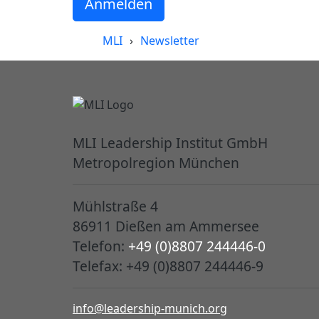
Anmelden
MLI
›
Newsletter
MLI Leadership Institut GmbH
Metropolregion München
Mühlstraße 4
86911 Dießen am Ammersee
Telefon:
+49 (0)8807 244446-0
Telefax: +49 (0)8807 244446-9
info@leadership-munich.org