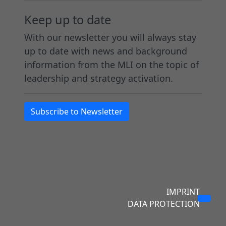
t
s
–
u
Keep up to date
i
c
a
m
With our newsletter you will always stay
o
h
l
a
up to date with news and background
n
e
l
g
information from the MLI on the topic of
,
i
e
i
leadership and strategy activation.
E
d
s
l
r
e
,
e
g
r
w
L
Subscribe to Newsletter
e
:
a
e
b
i
s
a
n
n
S
d
i
n
i
e
s
e
e
r
IMPRINT
o
n
ü
s
DATA PROTECTION
r
,
b
h
i
E
e
i