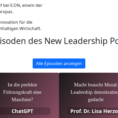
f bei E.ON, einem der
uropas.
novation für die
hhaltigen Wirtschaft.
pisoden des New Leadership P
Alle Episoden anzeigen
Ist die perfekte
Macht braucht Moral:
Führungskraft eine
Leadership demokratis
Maschine?
gedacht
ChatGPT
Prof. Dr. Lisa Herz