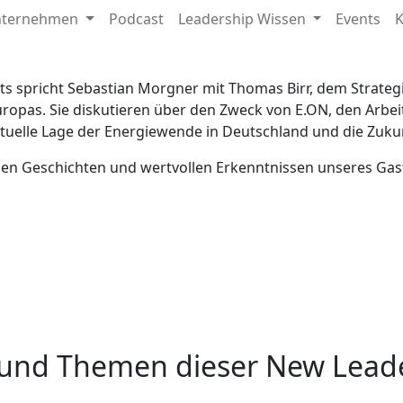
f the most … adaptable!
nternehmen
Podcast
Leadership Wissen
Events
K
ts spricht Sebastian Morgner mit Thomas Birr, dem Strateg
as. Sie diskutieren über den Zweck von E.ON, den Arbeit
 aktuelle Lage der Energiewende in Deutschland und die Zuk
chen Geschichten und wertvollen Erkenntnissen unseres Gas
 und Themen dieser New Leade