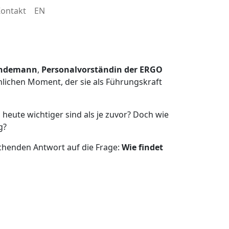
-Leader jetzt anders
ontakt
EN
indemann
,
Personalvorständin der ERGO
lichen Moment, der sie als Führungskraft
n
heute wichtiger sind als je zuvor? Doch wie
g?
aschenden Antwort auf die Frage:
Wie findet