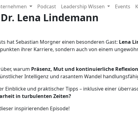
 unsicheren Zeiten: Was Top
nternehmen
Podcast
Leadership Wissen
Events
K
 Dr. Lena Lindemann
sts hat Sebastian Morgner einen besonderen Gast:
Lena L
epunkten ihrer Karriere, sondern auch von einem ungewöhn
rüber, warum
Präsenz, Mut und kontinuierliche Reflexio
 Künstlicher Intelligenz und rasantem Wandel handlungsfähi
er Einblicke und praktischer Tipps – inklusive einer überr
rheit in turbulenten Zeiten?
ieser inspirierenden Episode!