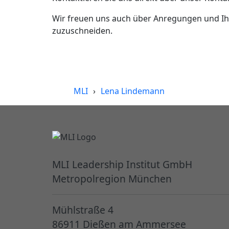
Wir freuen uns auch über Anregungen und Ihr
zuzuschneiden.
MLI
›
Lena Lindemann
MLI Leadership Institut GmbH
Metropolregion München
Mühlstraße 4
86911 Dießen am Ammersee