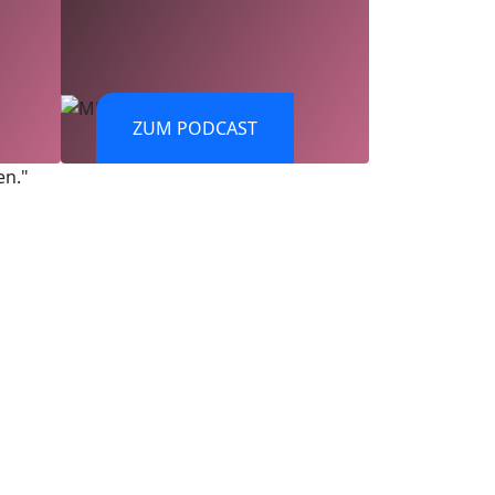
ZUM PODCAST
en."